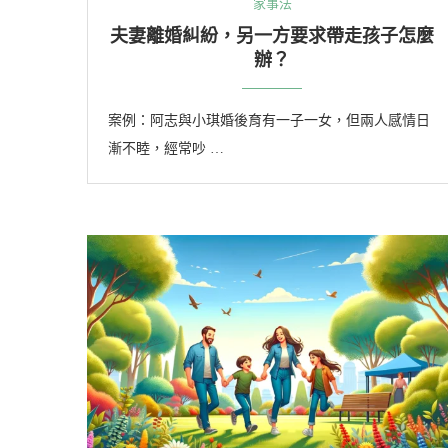
家事法
夫妻離婚糾紛，另一方要求帶走孩子怎麼
辦？
案例：阿志與小琪婚後育有一子一女，但兩人感情日
漸不睦，經常吵 …