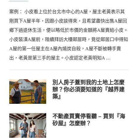
案例： 小皮看上位於台北市中心的A屋，屋主老黃表示其
剛買下A屋半年，因跟小皮談得來，且希望盡快出售A屋回
鄉下過退休生活，便以略低於市價的金額將A屋賣給小皮。
小皮裝潢A屋前，陸續拜訪大樓鄰居時，竟從鄰居口中得知
A屋的第一任屋主在A屋內燒炭自殺，A屋不斷被轉手賣
出，老黃是第三手的屋主。小皮認定老黃明知A …
別人房子蓋到我的土地上怎麼
辦？你必須要知道的『越界建
築』
不動產買賣停看聽 – 買到『海
砂屋』怎麼辦？