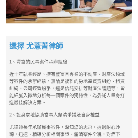
選擇 尤薏菁律師
1、豐富的民事案件承辦經驗
近十年執業經歷、擁有豐富且專業的不動產、財產法領域
等案件的承辦經驗。無論是複雜的房地產買賣糾紛、租賃
糾紛、公司經營紛爭，還是信託安排等財產法議題等，皆
能細膩入微地分析每一個案件的獨特性，為委託人量身打
造最佳解決方案。
2、設身處地協助當事人釐清爭議及自身權益
尤律師長年承辦民事案件，深知您的忐忑，透過耐心聆
聽，迅速、精確分析相關事證、釐清案件全貌，對症下