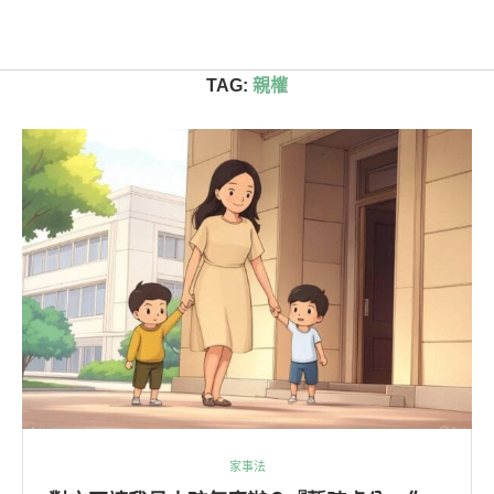
首頁
»
親權
TAG:
親權
家事法