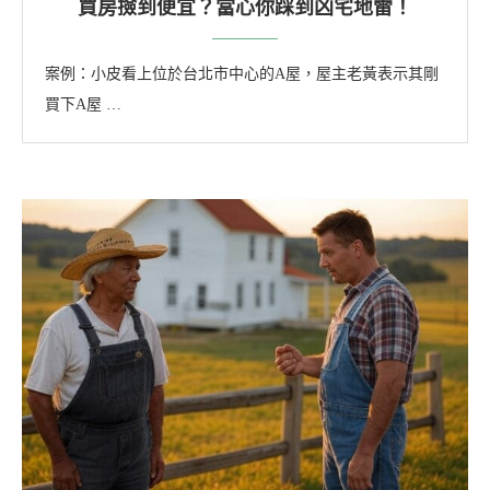
買房撿到便宜？當心你踩到凶宅地雷！
案例：小皮看上位於台北市中心的A屋，屋主老黃表示其剛
買下A屋 …