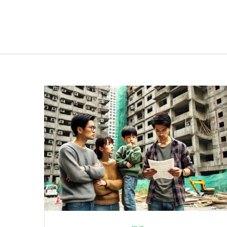
首頁
»
遲延完工