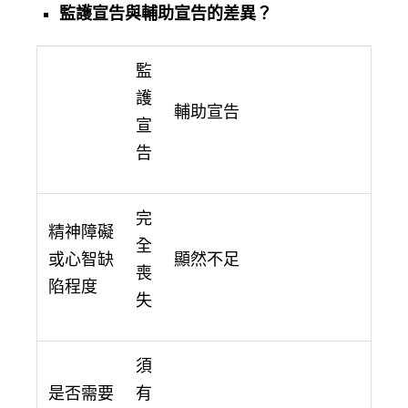
監護宣告與輔助宣告的差異？
監
護
輔助宣告
宣
告
完
精神障礙
全
或心智缺
顯然不足
喪
陷程度
失
須
是否需要
有