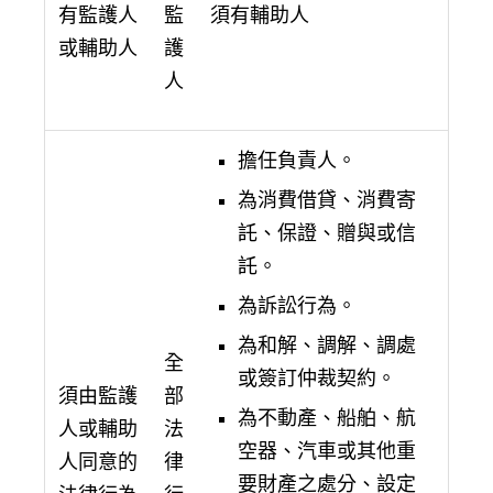
有監護人
監
須有輔助人
或輔助人
護
人
擔任負責人。
為消費借貸、消費寄
託、保證、贈與或信
託。
為訴訟行為。
為和解、調解、調處
全
或簽訂仲裁契約。
須由監護
部
為不動產、船舶、航
人或輔助
法
空器、汽車或其他重
人同意的
律
要財產之處分、設定