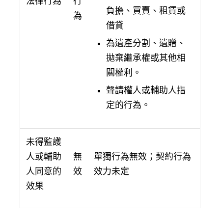
法律行為
行
負擔、買賣、租賃或
為
借貸
為遺產分割、遺贈、
拋棄繼承權或其他相
關權利。
聲請權人或輔助人指
定的行為。
未得監護
人或輔助
無
單獨行為無效；契約行為
人同意的
效
效力未定
效果