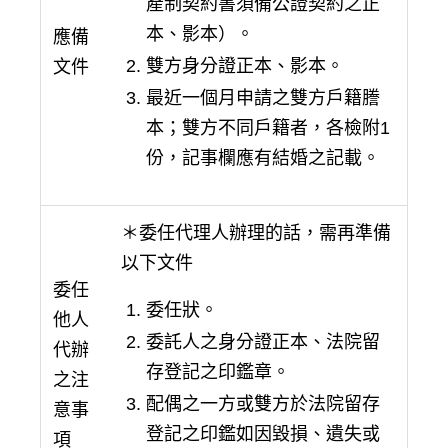
產制契約書須備公證契約之正
本、影本）。
應備
雙方身分證正本、影本。
文件
最近一個月申請之雙方戶籍謄
本；雙方不同戶籍者，各檢附1
份，記事欄應有結婚之記載。
＊委任代理人辦理的話，需再準備
以下文件
委任
委任狀。
他人
委託人之身分證正本、法院留
代辦
存登記之印鑑章。
之注
配偶之一方或雙方於法院留存
意事
登記之印鑑如因毀損、遺失或
項